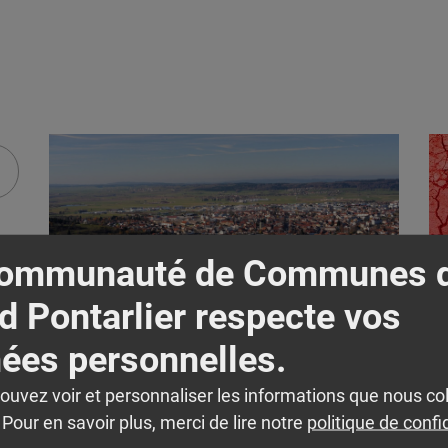
Lire l'actualité
Lire
Communauté de Communes 
d Pontarlier respecte vos
Uncategorized
Registre des personnes vulnérables
ées personnelles.
pouvez voir et personnaliser les informations que nous co
Pour en savoir plus, merci de lire notre
politique de confi