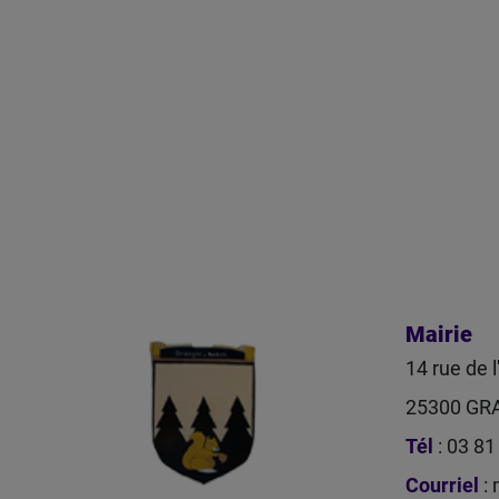
Mairie
14 rue de l
25300 GR
Tél
: 03 81
Courriel
: