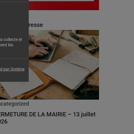
categorized
rrêté sécheresse
 l'actualité
a collecte et
ent les
é par Orejime
categorized
ERMETURE DE LA MAIRIE – 13 juillet
026