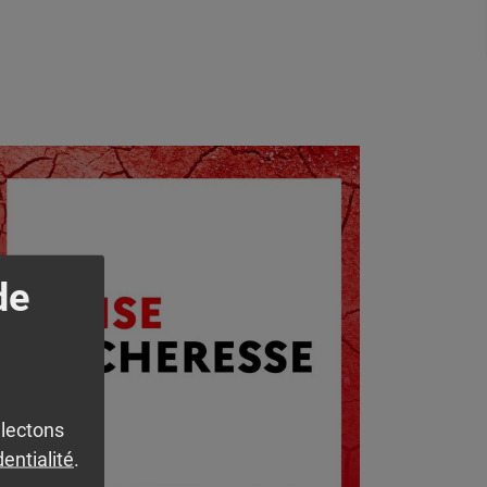
 l'actualité
de
llectons
dentialité
.