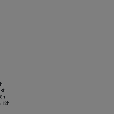
2h
18h
18h
à 12h