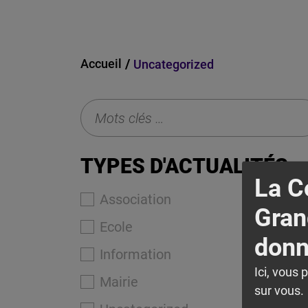
Accueil
Uncategorized
TYPES D'ACTUALITÉS
La 
Association
Gran
Ecole
donn
Information
Ici, vous 
Mairie
sur vous. 