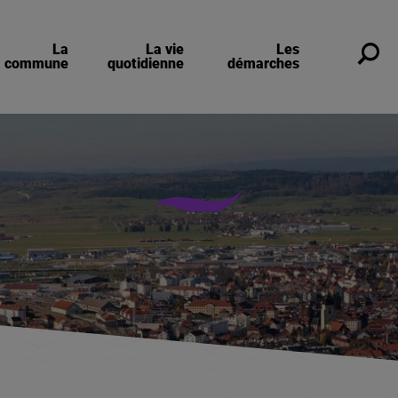
La
La vie
Les
Re
commune
quotidienne
démarches