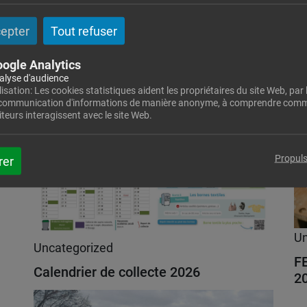
cepter
Tout refuser
Un
A
ogle Analytics
Lire l'actualité
Lire
alyse d'audience
lisation: Les cookies statistiques aident les propriétaires du site Web, par l
 communication d'informations de manière anonyme, à comprendre comm
iteurs interagissent avec le site Web.
Propuls
rer
Un
Uncategorized
F
Calendrier de collecte 2026
2
Lire l'actualité