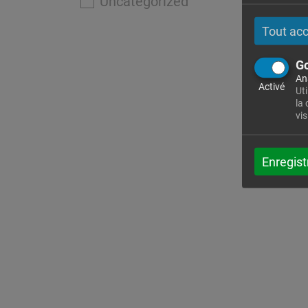
Uncategorized
Tout ac
Go
An
Activé
Uti
la
vis
Enregist