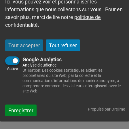
Ici, vous pouvez voir et personnaliser les
FERME PEDAGOGIQUE ET GÎTE
informations que nous collectons sur vous. Pour en
savoir plus, merci de lire notre
politique de
confidentialité
.
Tout accepter
Tout refuser
Google Analytics
Analyse d'audience
Activé
Utilisation: Les cookies statistiques aident les
propriétaires du site Web, par la collecte et la
La ferme de l’Absinthe :
cliquez ici
communication d'informations de manière anonyme, à
comprendre comment les visiteurs interagissent avec le
site Web.
ROUTE DE L’ABSINTHE
Propulsé par Orejime
Enregistrer
cliquez ici : site de la route de l’absinthe