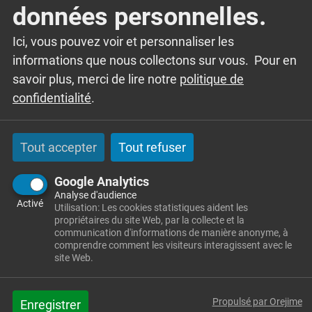
données personnelles.
Accueil
La vie quotidienne
Ici, vous pouvez voir et personnaliser les
informations que nous collectons sur vous. Pour en
savoir plus, merci de lire notre
politique de
confidentialité
.
Tout accepter
Tout refuser
Google Analytics
Analyse d'audience
Activé
Utilisation: Les cookies statistiques aident les
Mairie
propriétaires du site Web, par la collecte et la
communication d'informations de manière anonyme, à
14 rue de l'école
comprendre comment les visiteurs interagissent avec le
site Web.
25300 GRANGES-NARBOZ
Tél
: 03 81 39 04 99
Propulsé par Orejime
Enregistrer
Courriel
:
mairie@granges-narboz.fr