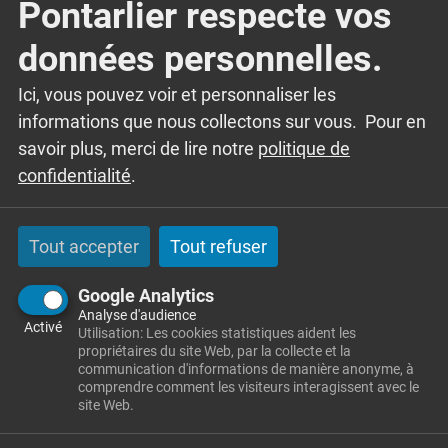
Pontarlier respecte vos
données personnelles.
Accueil
Les démarches
Ici, vous pouvez voir et personnaliser les
Démarches scolaires et périscolaires
informations que nous collectons sur vous. Pour en
savoir plus, merci de lire notre
politique de
confidentialité
.
Tout accepter
Tout refuser
Google Analytics
Analyse d'audience
Activé
Utilisation: Les cookies statistiques aident les
propriétaires du site Web, par la collecte et la
communication d'informations de manière anonyme, à
Mairie
comprendre comment les visiteurs interagissent avec le
site Web.
14 rue de l'école
25300 GRANGES-NARBOZ