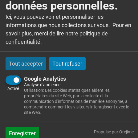
Accueil
données personnelles.
La vie quotidienne
Équipements
Salle des fêtes
Ici, vous pouvez voir et personnaliser les
informations que nous collectons sur vous. Pour en
savoir plus, merci de lire notre
politique de
confidentialité
.
Tout accepter
Tout refuser
Google Analytics
Analyse d'audience
Activé
Utilisation: Les cookies statistiques aident les
Mairie
propriétaires du site Web, par la collecte et la
14 rue de l'école
communication d'informations de manière anonyme, à
comprendre comment les visiteurs interagissent avec le
25300 GRANGES-NARBOZ
site Web.
Tél
: 03 81 39 04 99
Propulsé par Orejime
Enregistrer
Courriel
:
mairie@granges-narboz.fr