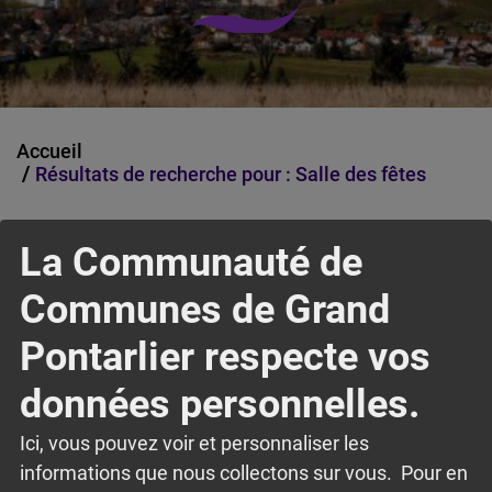
Accueil
Résultats de recherche pour : Salle des fêtes
PAGE
La Communauté de
SALLE DES FETES « LES FONTAINES »
Veuillez trouver ci-dessous les disponibilités de la
Communes de Grand
salle : Tarifs applicables à compter du 01/11/2023
Pontarlier respecte vos
Associations des Granges-Narboz Habitants des
Granges-Narboz Extérieurs WEEK-END du vendredi
données personnelles.
08h au lundi 08h Salle 1/3 avec buvette, tables et
Ici, vous pouvez voir et personnaliser les
chaises 1 fois par an GRATUIT 150.00 € 200.00 €
informations que nous collectons sur vous. Pour en
Salle 1/3 avec buvette, cuisine,…