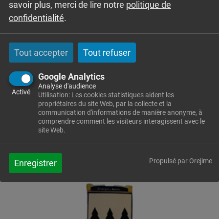
savoir plus, merci de lire notre
politique de
confidentialité
.
PAGE
Salle des fêtes
Tout accepter
Tout refuser
PAGE
Google Analytics
Points d’Apports Volontaires
Analyse d'audience
Activé
Utilisation: Les cookies statistiques aident les
La collecte des déchets recyclables (papier et
propriétaires du site Web, par la collecte et la
emballages) se fait en point d’apport volontaire. Rue
communication d'informations de manière anonyme, à
comprendre comment les visiteurs interagissent avec le
de la Champagne Rue du Champ Briffor Rue de
site Web.
l’Église Rue du Stade Parking de la salle des Fêtes
Les Granges Dessus
Propulsé par Orejime
Enregistrer